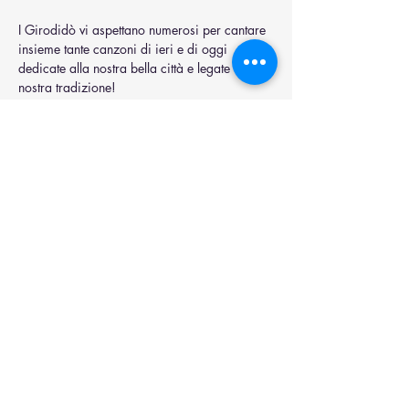
I Girodidò vi aspettano numerosi per cantare 
insieme tante canzoni di ieri e di oggi 
dedicate alla nostra bella città e legate alla 
nostra tradizione!
Tutto il ricavato della serata sarà devoluto in 
beneficienza e come ciliegina sulla torta sarà 
offerto a tutti i partecipanti un piatto di pasta 
a metà spettacolo
Condividi questo evento