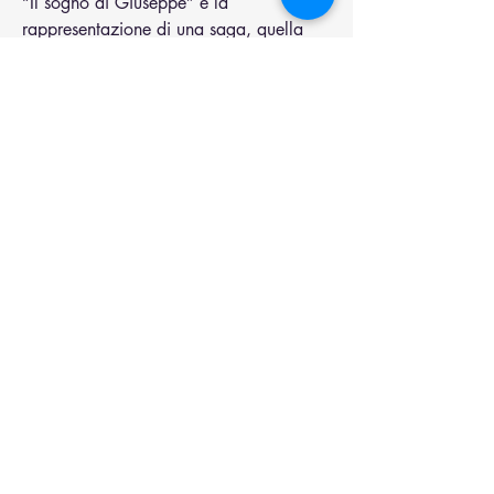
“Il sogno di Giuseppe” è la 
rappresentazione di una saga, quella 
della famiglia di Giacobbe, che, con le 
sue dinamiche di relazione, ripropone i 
temi fondamentali dell’amore, dell’odio 
e del perdono
ed evidenzia problematiche sociali 
(fame, carestia, schiavitù, emigrazione) 
di particolare interesse e attualità, oltre 
a rispondere al gusto di una nuova 
riscoperta culturale del mondo antico.
Mostra di più
Condividi questo evento