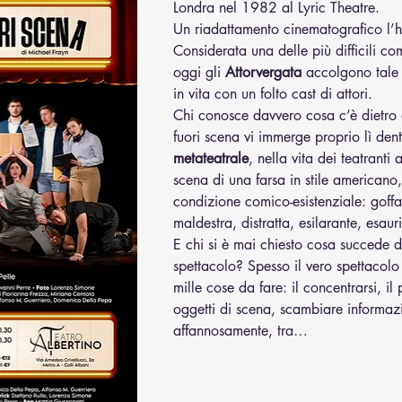
Londra nel 1982 al Lyric Theatre. 
Un riadattamento cinematografico l’h
Considerata una delle più difficili c
oggi gli 
Attorvergata 
accolgono tale 
in vita con un folto cast di attori. 
Chi conosce davvero cosa c’è dietro
fuori scena vi immerge proprio lì dent
metateatrale
, nella vita dei teatranti
scena di una farsa in stile americano
condizione comico-esistenziale: goffa,
maldestra, distratta, esilarante, esau
E chi si è mai chiesto cosa succede di
spettacolo? Spesso il vero spettacolo 
mille cose da fare: il concentrarsi, il 
oggetti di scena, scambiare informazi
affannosamente, tra…