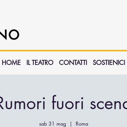
HOME
IL TEATRO
CONTATTI
SOSTIENICI
Rumori fuori scen
sab 31 mag
  |  
Roma