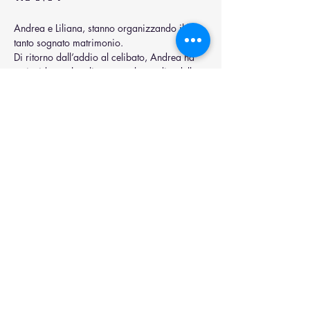
Andrea e Liliana, stanno organizzando il loro 
tanto sognato matrimonio. 
Di ritorno dall’addio al celibato, Andrea ha 
un incidente che gli provoca la perdita della 
memoria a breve termine, cancellando ogni 
ricordo di lei. 
Gli amici e la futura moglie cercheranno di 
fargli tornare la memoria prima delle 
imminenti nozze, ripercorrendo i momenti 
salienti del loro rapporto…
Tra loro si aggira un losco individuo 
dall’identità ignota che cercherà di sabotare i 
loro piani. 
Mostra di più